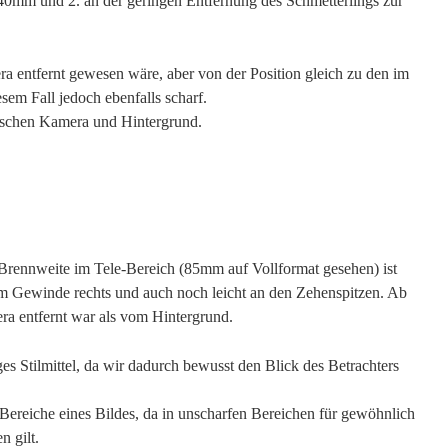
140mm und 2. an der geringen Entfernung des Schmetterlings zur
.
a entfernt gewesen wäre, aber von der Position gleich zu den im
sem Fall jedoch ebenfalls scharf.
wischen Kamera und Hintergrund.
 Brennweite im Tele-Bereich (85mm auf Vollformat gesehen) ist
em Gewinde rechts und auch noch leicht an den Zehenspitzen. Ab
era entfernt war als vom Hintergrund.
ges Stilmittel, da wir dadurch bewusst den Blick des Betrachters
Bereiche eines Bildes, da in unscharfen Bereichen für gewöhnlich
n gilt.