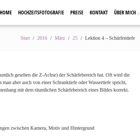
n, Familie, Portrait und Business
ler Fotografie
HOME
HOCHZEITSFOTOGRAFIE
PREISE
KONTAKT
ÜBER MICH
Start
2016
März
25
Lektion 4 – Schärfentiefe
äumlich gesehen die Z-Achse) der Schärfebereich hat. Oft wird die
da man aber auch von einer Schranktiefe oder Wassertiefe spricht,
enhang mit dem räumlichen Schärfebereich eines Bildes korrekt.
nungen zwischen Kamera, Motiv und Hintergrund