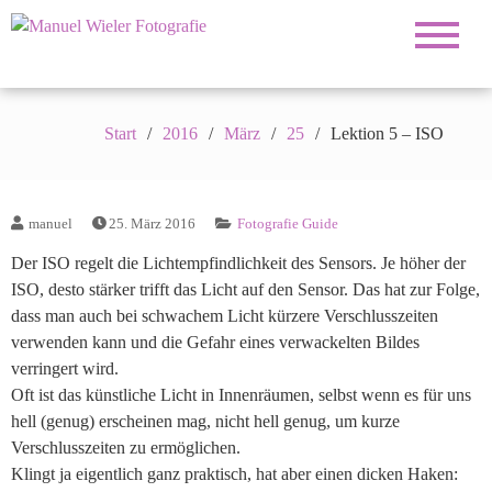
Fotograf für Hochzeiten, Familie, Portrait und
Manuel Wieler
Business
Fotografie
Start
2016
März
25
Lektion 5 – ISO
manuel
25. März 2016
Fotografie Guide
Der ISO regelt die Lichtempfindlichkeit des Sensors. Je höher der
ISO, desto stärker trifft das Licht auf den Sensor. Das hat zur Folge,
dass man auch bei schwachem Licht kürzere Verschlusszeiten
verwenden kann und die Gefahr eines verwackelten Bildes
verringert wird.
Oft ist das künstliche Licht in Innenräumen, selbst wenn es für uns
hell (genug) erscheinen mag, nicht hell genug, um kurze
Verschlusszeiten zu ermöglichen.
Klingt ja eigentlich ganz praktisch, hat aber einen dicken Haken: