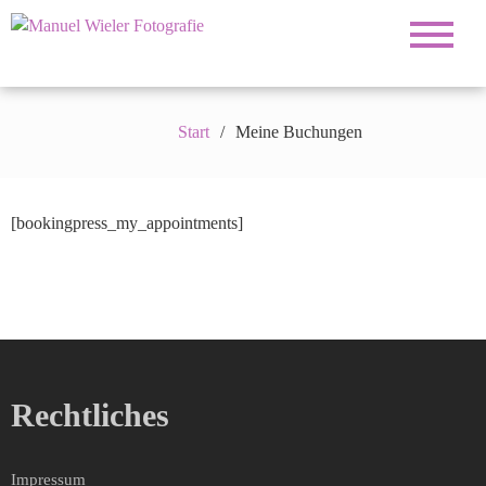
Fotograf für Hochzeiten, Familie, Portrait und
Manuel Wieler
Business
Fotografie
Start
Meine Buchungen
[bookingpress_my_appointments]
Rechtliches
Impressum