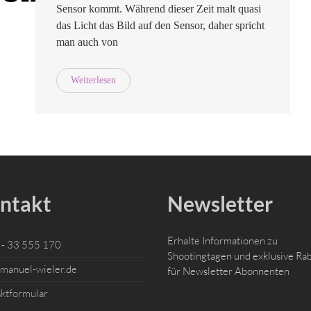
Sensor kommt. Während dieser Zeit malt quasi
das Licht das Bild auf den Sensor, daher spricht
man auch von
Weiterlesen
ntakt
Newsletter
Erhalte Informationen zu
- 33 555 170
Shootingtagen und exklusive Ra
manuel-wieler.de
für Newsletter Abonnenten
ktformular