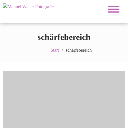
Fotograf für Hochzeiten, Familie, Portrait und
Manuel Wieler
Business
Fotografie
schärfebereich
Start
schärfebereich