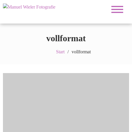
Fotograf für Hochzeiten, Familie, Portrait und
Manuel Wieler
Business
Fotografie
vollformat
Start
vollformat