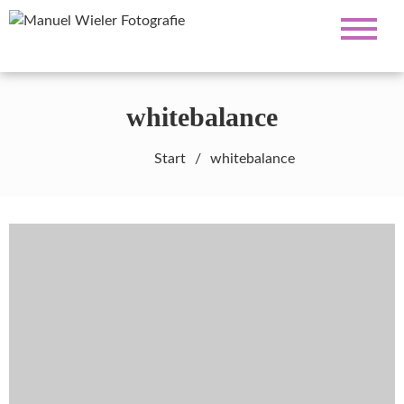
Fotograf für Hochzeiten, Familie,
Manuel Wieler
Portrait und Business
Fotografie
whitebalance
Start
whitebalance