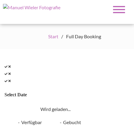
Fotograf für Hochzeiten, Familie,
Manuel Wieler
Portrait und Business
Fotografie
Start
Full Day Booking
Select Date
Wird geladen...
-
Verfügbar
-
Gebucht
·